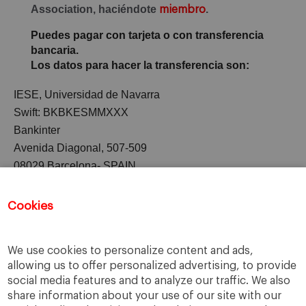
Association, haciéndote
.
miembro
Puedes pagar con tarjeta o con transferencia
bancaria.
Los datos para hacer la transferencia son:
IESE, Universidad de Navarra
Swift: BKBKESMMXXX
Bankinter
Avenida Diagonal, 507-509
08029 Barcelona-
SPAIN
Bank Acct No.: 0128-6501-53-0101390462
IBAN Acct No.: ES76 0128 6501 5301 0139 0462
Cookies
We use cookies to personalize content and ads,
allowing us to offer personalized advertising, to provide
social media features and to analyze our traffic. We also
share information about your use of our site with our