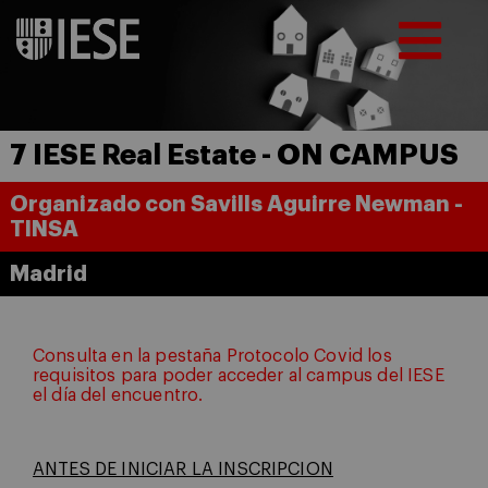
7 IESE Real Estate - ON CAMPUS
Organizado con Savills Aguirre Newman -
TINSA
Madrid
Consulta en la pestaña Protocolo Covid los
requisitos para poder acceder al campus del IESE
el día del encuentro.
ANTES DE INICIAR LA INSCRIPCION