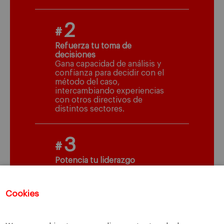
2
#
Refuerza tu toma de
decisiones
Gana capacidad de análisis y
confianza para decidir con el
método del caso,
intercambiando experiencias
con otros directivos de
distintos sectores.
3
#
Potencia tu liderazgo
Detecta tus áreas de mejora
como directivo y forma
equipos comprometidos.
Cookies