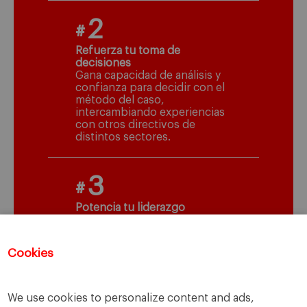
2
#
Refuerza tu toma de
decisiones
Gana capacidad de análisis y
confianza para decidir con el
método del caso,
intercambiando experiencias
con otros directivos de
distintos sectores.
3
#
Potencia tu liderazgo
Detecta tus áreas de mejora
como directivo y forma
equipos comprometidos.
Cookies
We use cookies to personalize content and ads,