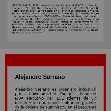
RESPONSABLE: IESE Universidad de Navarra (R3168001J), Avenida
Pearson, 21, 08034, Barcelona,
gdpr@iese.edu.
FINALIDADES:
Formalizar su alta y participación en el evento seleccionado. Envío de
comunicaciones informativas de nuestros productos y servicios, incluso
por correo electrónico. LEGITIMACIÓN: Consentimiento del usuario.
Destinatarios: No están previstas cesiones de datos a terceros, salvo
obligación legal. DERECHOS: Puede retirar su consentimiento en
cualquier momento, así como acceder, rectificar, suprimir sus datos y
demás derechos en (Delegado de Protección de Datos)
gdpr@iese.edu.
INFORMACIÓN ADICIONAL: Puede ampliar la información en el enlace
de
Política de Privacidad.
Alejandro Serrano
Alejandro Serrano es ingeniero industrial
por la Universidad de Zaragoza; tiene un
MBA ejecutivo del IESE además de un
máster y un doctorado, ambos en gestión
de la cadena de suministro, en el programa