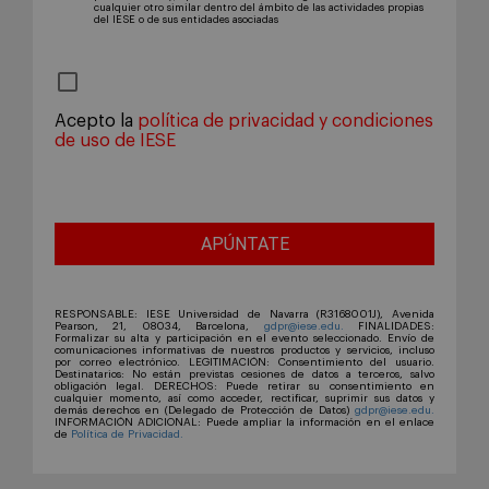
cualquier otro similar dentro del ámbito de las actividades propias
del IESE o de sus entidades asociadas
Acepto la
política de privacidad y condiciones
de uso de IESE
RESPONSABLE: IESE Universidad de Navarra (R3168001J), Avenida
Pearson, 21, 08034, Barcelona,
gdpr@iese.edu.
FINALIDADES:
Formalizar su alta y participación en el evento seleccionado. Envío de
comunicaciones informativas de nuestros productos y servicios, incluso
por correo electrónico. LEGITIMACIÓN: Consentimiento del usuario.
Destinatarios: No están previstas cesiones de datos a terceros, salvo
obligación legal. DERECHOS: Puede retirar su consentimiento en
cualquier momento, así como acceder, rectificar, suprimir sus datos y
demás derechos en (Delegado de Protección de Datos)
gdpr@iese.edu.
INFORMACIÓN ADICIONAL: Puede ampliar la información en el enlace
de
Política de Privacidad.