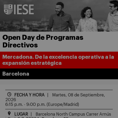
Open Day de Programas
Directivos
Mercadona. De la excelencia operativa a la
expansión estratégica
Barcelona
FECHA Y HORA
Martes, 08 de Septiembre,
2026
6:15 p.m. - 9:00 p.m.
(Europe/Madrid)
LUGAR
Barcelona North Campus Carrer Arnús