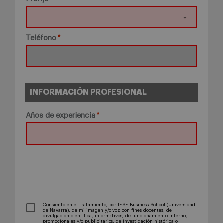
Teléfono
INFORMACIÓN PROFESIONAL
Años de experiencia
Consiento en el tratamiento, por IESE Business School (Universidad
de Navarra), de mi imagen y/o voz con fines docentes, de
divulgación científica, informativos, de funcionamiento interno,
promocionales y/o publicitarios, de investigación histórica o