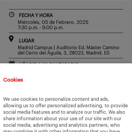
FECHA Y HORA
Miércoles, 05 de Febrero, 2025
7:30 p.m. - 9:00 p.m.
LUGAR
Madrid Campus | Auditorio Ed. Máster Camino
del Cerro del Águila, 3, 28023, Madrid, ES
AÑADIR A MI CALENDARIO
Cookies
INSCRÍBETE
We use cookies to personalize content and ads,
allowing us to offer personalized advertising, to provide
social media features and to analyze our traffic. We also
share information about your use of our site with our
social media, advertising and analytics partners, who
may combine it with other information that you have