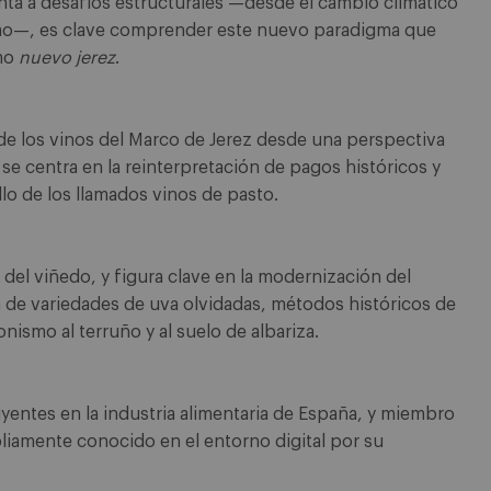
nta a desafíos estructurales —desde el cambio climático
umo—, es clave comprender este nuevo paradigma que
omo
nuevo jerez
.
e los vinos del Marco de Jerez desde una perspectiva
 se centra en la reinterpretación de pagos históricos y
llo de los llamados vinos de pasto.
l viñedo, y figura clave en la modernización del
n de variedades de uva olvidadas, métodos históricos de
ismo al terruño y al suelo de albariza.
entes en la industria alimentaria de España, y miembro
liamente conocido en el entorno digital por su