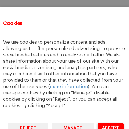
Cookies
We use cookies to personalize content and ads,
allowing us to offer personalized advertising, to provide
social media features and to analyze our traffic. We also
share information about your use of our site with our
social media, advertising and analytics partners, who
may combine it with other information that you have
provided to them or that they have collected from your
use of their services (
more information
). You can
manage cookies by clicking on "Manage", disable
cookies by clicking on "Reject", or you can accept all
cookies by clicking “Accept”.
A Way
A Mark
A World
to
Learn
.
to
Make
.
to
Change
.
REJECT
MANAGE
ACCEPT
Barcelona · Madrid · New York · Munich · São Paulo