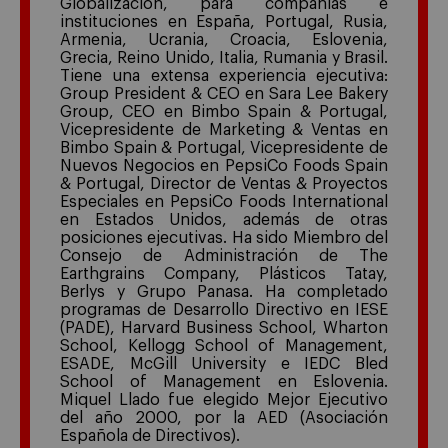
Globalización, para compañías e
instituciones en España, Portugal, Rusia,
Armenia, Ucrania, Croacia, Eslovenia,
Grecia, Reino Unido, Italia, Rumania y Brasil.
Tiene una extensa experiencia ejecutiva:
Group President & CEO en Sara Lee Bakery
Group, CEO en Bimbo Spain & Portugal,
Vicepresidente de Marketing & Ventas en
Bimbo Spain & Portugal, Vicepresidente de
Nuevos Negocios en PepsiCo Foods Spain
& Portugal, Director de Ventas & Proyectos
Especiales en PepsiCo Foods International
en Estados Unidos, además de otras
posiciones ejecutivas. Ha sido Miembro del
Consejo de Administración de The
Earthgrains Company, Plásticos Tatay,
Berlys y Grupo Panasa. Ha completado
programas de Desarrollo Directivo en IESE
(PADE), Harvard Business School, Wharton
School, Kellogg School of Management,
ESADE, McGill University e IEDC Bled
School of Management en Eslovenia.
Miquel Llado fue elegido Mejor Ejecutivo
del año 2000, por la AED (Asociación
Española de Directivos).