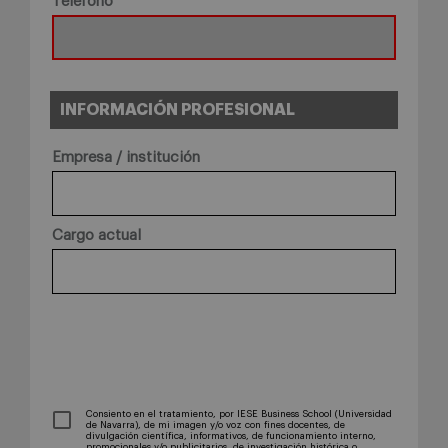
Teléfono
INFORMACIÓN PROFESIONAL
Empresa / institución
Cargo actual
Consiento en el tratamiento, por IESE Business School (Universidad
de Navarra), de mi imagen y/o voz con fines docentes, de
divulgación científica, informativos, de funcionamiento interno,
promocionales y/o publicitarios, de investigación histórica o