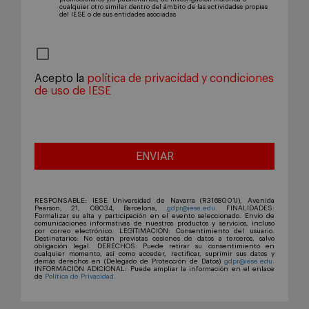
cualquier otro similar dentro del ámbito de las actividades propias
del IESE o de sus entidades asociadas
Acepto la
política de privacidad y condiciones
de uso de IESE
RESPONSABLE: IESE Universidad de Navarra (R3168001J), Avenida
Pearson, 21, 08034, Barcelona,
gdpr@iese.edu.
FINALIDADES:
Formalizar su alta y participación en el evento seleccionado. Envío de
comunicaciones informativas de nuestros productos y servicios, incluso
por correo electrónico. LEGITIMACIÓN: Consentimiento del usuario.
Destinatarios: No están previstas cesiones de datos a terceros, salvo
obligación legal. DERECHOS: Puede retirar su consentimiento en
cualquier momento, así como acceder, rectificar, suprimir sus datos y
demás derechos en (Delegado de Protección de Datos)
gdpr@iese.edu.
INFORMACIÓN ADICIONAL: Puede ampliar la información en el enlace
de
Política de Privacidad.