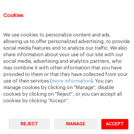
COMPARTE CON TUS AMIGOS
Cookies
INSCRÍBETE
We use cookies to personalize content and ads,
allowing us to offer personalized advertising, to provide
social media features and to analyze our traffic. We also
share information about your use of our site with our
social media, advertising and analytics partners, who
may combine it with other information that you have
provided to them or that they have collected from your
use of their services (
more information
). You can
manage cookies by clicking on "Manage", disable
cookies by clicking on "Reject", or you can accept all
cookies by clicking “Accept”.
A Way
A Mark
A World
to
Learn
.
to
Make
.
to
Change
.
REJECT
MANAGE
ACCEPT
Barcelona · Madrid · New York · Munich · São Paulo